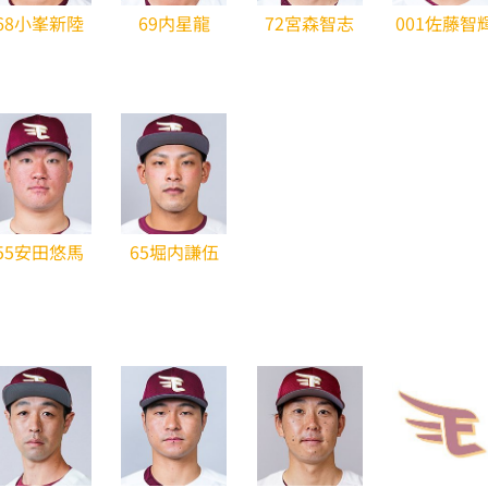
68小峯新陸
69内星龍
72宮森智志
001佐藤智
55安田悠馬
65堀内謙伍