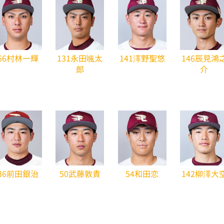
66村林一輝
131永田颯太
141澤野聖悠
146辰見鴻
郎
介
36前田銀治
50武藤敦貴
54和田恋
142柳澤大