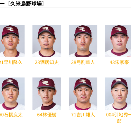
ー［久米島野球場］
21早川隆久
28酒居知史
38弓削隼人
43宋家豪
60石橋良太
64林優樹
71吉川雄大
004引地秀
郎