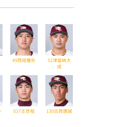
49西垣雅矢
52津留﨑大
成
一
017王彦程
130古賀康誠