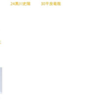
コ
24黒川史陽
30平良竜哉
ニ
弥