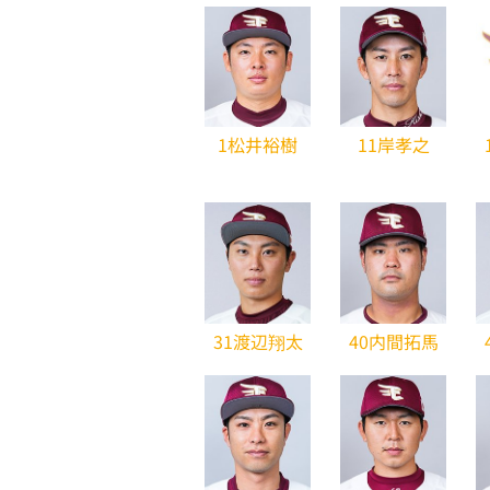
1松井裕樹
11岸孝之
31渡辺翔太
40内間拓馬