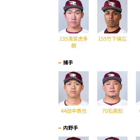
135清宮虎多
155竹下瑛広
朗
捕手
44田中貴也
70石原彪
内野手