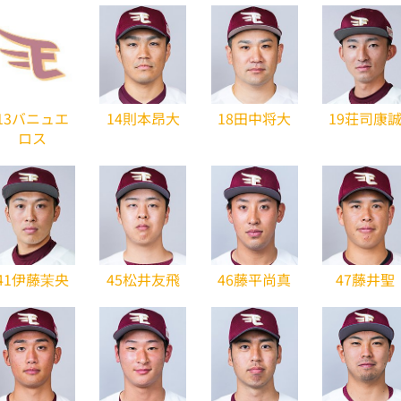
13バニュエ
14則本昂大
18田中将大
19荘司康
ロス
41伊藤茉央
45松井友飛
46藤平尚真
47藤井聖