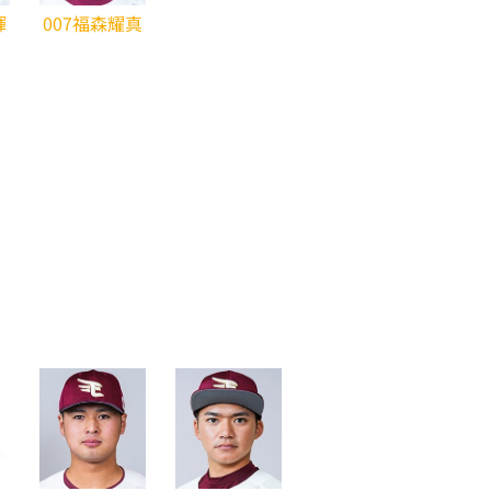
輝
007福森耀真