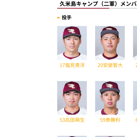
久米島キャンプ（二軍）メンバ
投手
17塩見貴洋
20安樂智大
53髙田萌生
59泰勝利