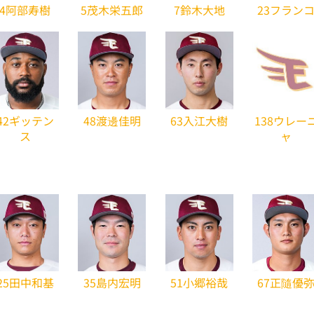
4阿部寿樹
5茂木栄五郎
7鈴木大地
23フラン
42ギッテン
48渡邊佳明
63入江大樹
138ウレー
ス
ャ
25田中和基
35島内宏明
51小郷裕哉
67正隨優