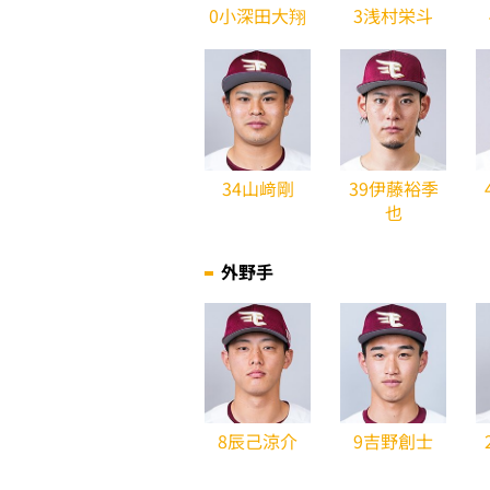
0小深田大翔
3浅村栄斗
34山﨑剛
39伊藤裕季
也
外野手
8辰己涼介
9吉野創士