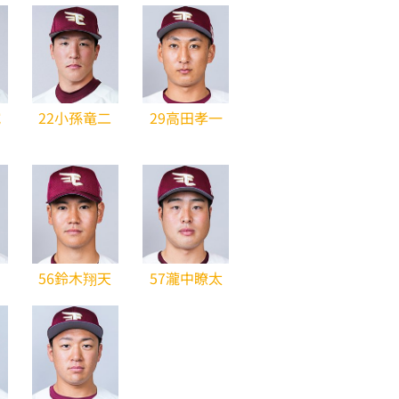
誠
22小孫竜二
29高田孝一
56鈴木翔天
57瀧中瞭太