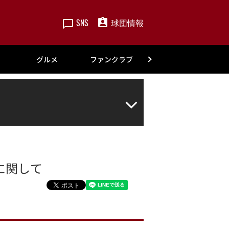
SNS
球団情報
楽天
グルメ
ファンクラブ
アカデミー
に関して