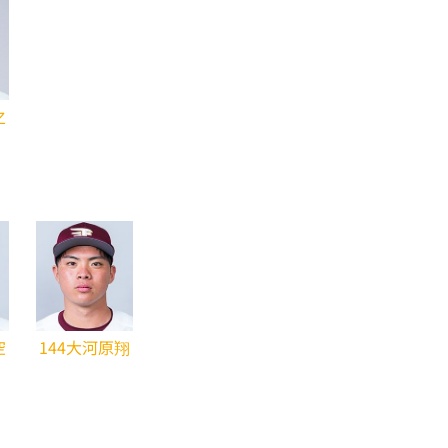
之
空
144大河原翔