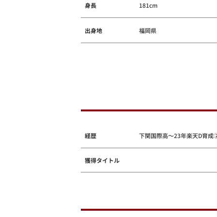
身長
181cm
出身地
福岡県
経歴
下関国際高～23年楽天D育成
獲得タイトル