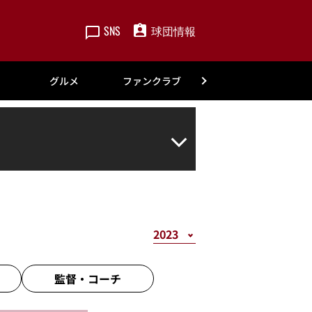
SNS
球団情報
楽天
グルメ
ファンクラブ
アカデミー
監督・
コーチ