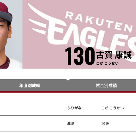
130
古賀 康誠
こが こうせい
年度別成績
試合別成績
ふりがな
こが こうせい
年齢
19歳