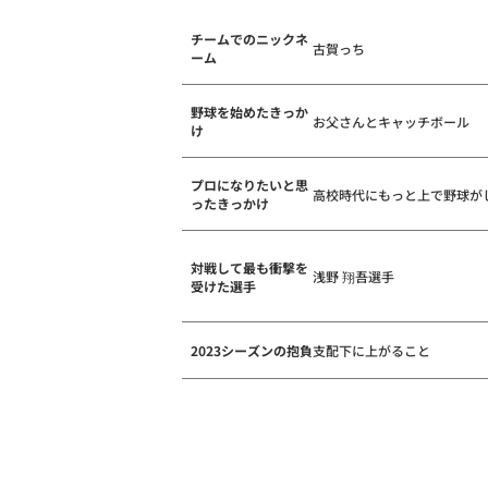
チームでのニックネ
古賀っち
ーム
野球を始めたきっか
お父さんとキャッチボール
け
プロになりたいと思
高校時代にもっと上で野球が
ったきっかけ
対戦して最も衝撃を
浅野 翔吾選手
受けた選手
2023シーズンの抱負
支配下に上がること