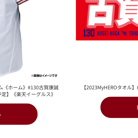
ム《ホーム》#130古賀康誠
【2023MyHEROタオ
予定】《楽天イーグルス》
る