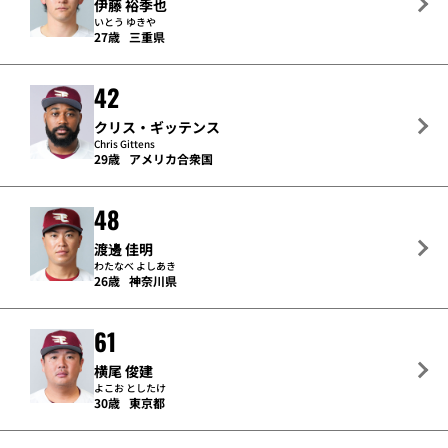
伊藤 裕季也
いとう ゆきや
27歳
三重県
42
クリス・ギッテンス
Chris Gittens
29歳
アメリカ合衆国
48
渡邊 佳明
わたなべ よしあき
26歳
神奈川県
61
横尾 俊建
よこお としたけ
30歳
東京都