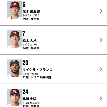
5
茂木 栄五郎
もぎ えいごろう
29歳
東京都
7
鈴木 大地
すずき だいち
34歳
静岡県
23
マイケル・フランコ
Maikel Franco
31歳
ドミニカ共和国
24
黒川 史陽
くろかわ ふみや
22歳
奈良県