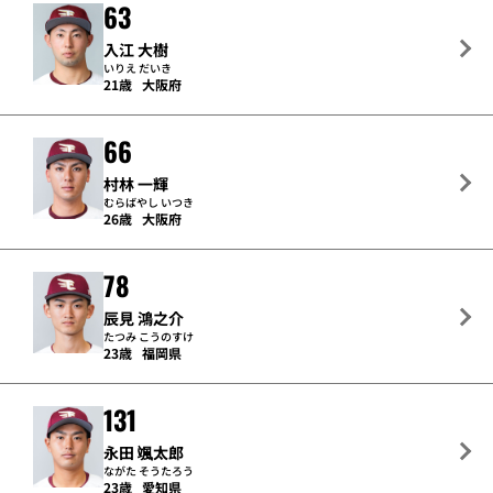
63
入江 大樹
いりえ だいき
21歳
大阪府
66
村林 一輝
むらばやし いつき
26歳
大阪府
78
辰見 鴻之介
たつみ こうのすけ
23歳
福岡県
131
永田 颯太郎
ながた そうたろう
23歳
愛知県