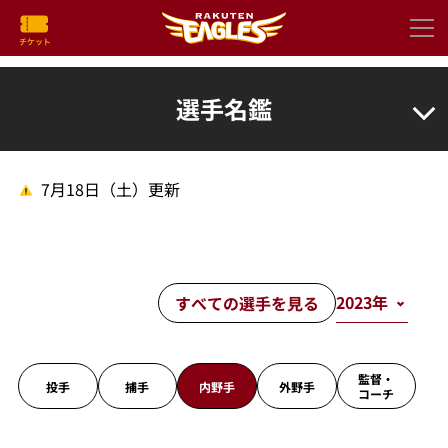
選手名鑑
7月18日（土）更新
すべての選手を見る
監督・
投手
捕手
内野手
外野手
コーチ