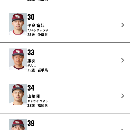
30
平良 竜哉
たいら りゅうや
25歳
沖縄県
33
銀次
ぎんじ
35歳
岩手県
34
山﨑 剛
やまさき つよし
28歳
福岡県
39