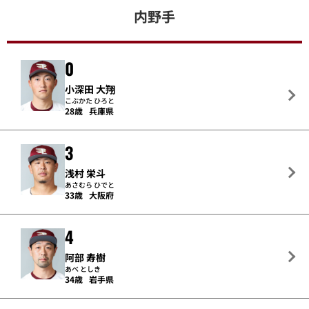
内野手
0
小深田 大翔
こぶかた ひろと
28歳
兵庫県
3
浅村 栄斗
あさむら ひでと
33歳
大阪府
4
阿部 寿樹
あべ としき
34歳
岩手県