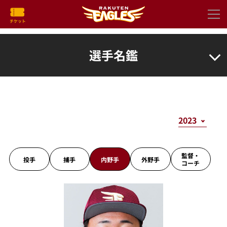
選手名鑑
監督・
投手
捕手
内野手
外野手
コーチ