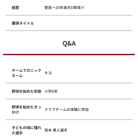
経歴
誉高～20年楽天D育成④
獲得タイトル
Q&A
チームでのニック
キヨ
ネーム
野球を始めた年齢
小学6年
野球を始めたきっ
クラブチームの体験に参加
かけ
子どもの頃に憧れ
坂本 勇人選手
た選手