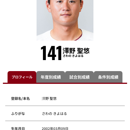
141
澤野 聖悠
さわの きよはる
年度別成績
試合別成績
条件別成績
プロフィール
登録名/本名
澤野 聖悠
ふりがな
さわの きよはる
生年月日
2002年03月09日