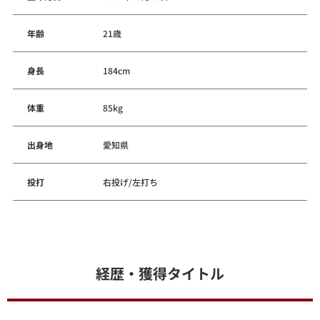
年齢
21歳
身長
184cm
体重
85kg
出身地
愛知県
投打
右投げ/左打ち
経歴・獲得タイトル