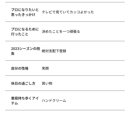
プロになりたいと
テレビで見ていてカッコよかった
思ったきっかけ
プロになるために
決めたことを一つ頑張る
行ったこと
2023シーズンの抱
絶対支配下登録
負
自分の性格
笑顔
休日の過ごし方
買い物
普段持ち歩くアイ
ハンドクリーム
テム