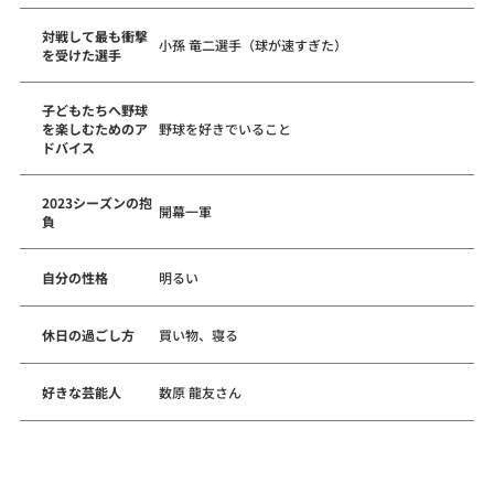
対戦して最も衝撃
小孫 竜二選手（球が速すぎた）
を受けた選手
子どもたちへ野球
を楽しむためのア
野球を好きでいること
ドバイス
2023シーズンの抱
開幕一軍
負
自分の性格
明るい
休日の過ごし方
買い物、寝る
好きな芸能人
数原 龍友さん