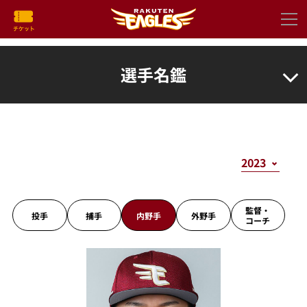
選手名鑑
監督・
投手
捕手
内野手
外野手
コーチ