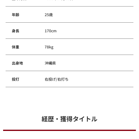
年齢
25歳
身長
170cm
体重
78kg
出身地
沖縄県
投打
右投げ/右打ち
経歴・獲得タイトル