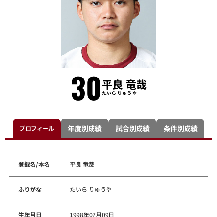
30
平良 竜哉
たいら りゅうや
年度別成績
試合別成績
条件別成績
プロフィール
登録名/本名
平良 竜哉
ふりがな
たいら りゅうや
生年月日
1998年07月09日