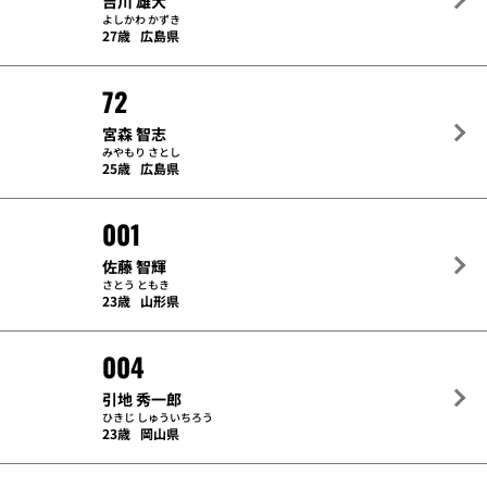
吉川 雄大
よしかわ かずき
27歳
広島県
72
宮森 智志
みやもり さとし
25歳
広島県
001
佐藤 智輝
さとう ともき
23歳
山形県
004
引地 秀一郎
ひきじ しゅういちろう
23歳
岡山県