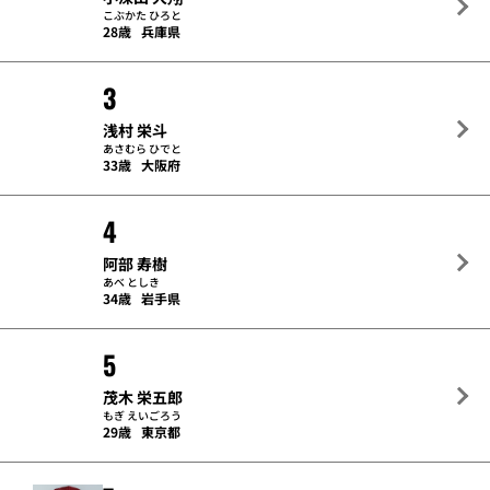
こぶかた ひろと
28歳
兵庫県
3
浅村 栄斗
あさむら ひでと
33歳
大阪府
4
阿部 寿樹
あべ としき
34歳
岩手県
5
茂木 栄五郎
もぎ えいごろう
29歳
東京都