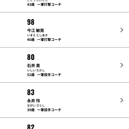
43歳
一軍打撃コーチ
98
今江 敏晃
いまえ としあき
40歳
一軍打撃コーチ
80
石井 貴
いしい たかし
52歳
一軍投手コーチ
83
永井 怜
ながい さとし
39歳
一軍投手コーチ
82