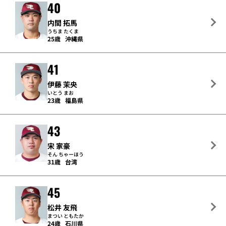
40
内間 拓馬
うちま たくま
25歳
沖縄県
41
伊藤 茉央
いとう まお
23歳
福島県
43
宋 家豪
そん ちゃーほう
31歳
台湾
45
松井 友飛
まつい ともたか
24歳
石川県