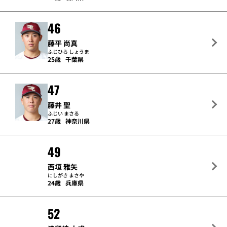
46
藤平 尚真
ふじひら しょうま
25歳
千葉県
47
藤井 聖
ふじい まさる
27歳
神奈川県
49
西垣 雅矢
にしがき まさや
24歳
兵庫県
52