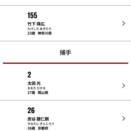
155
竹下 瑛広
たけした あきひろ
23歳
神奈川県
捕手
2
太田 光
おおた ひかる
27歳
岡山県
26
炭谷 銀仁朗
すみたに ぎんじろう
36歳
京都府