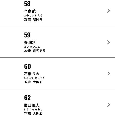
58
辛島 航
からしま わたる
33歳
福岡県
59
泰 勝利
たい かつとし
20歳
鹿児島県
60
石橋 良太
いしばし りょうた
32歳
大阪府
62
西口 直人
にしぐち なおと
27歳
大阪府