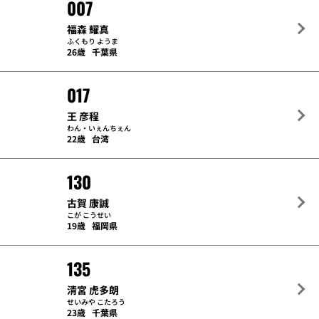
007
福森 耀真
ふくもり ようま
26歳
千葉県
017
王 彦程
わん・いぇんちぇん
22歳
台湾
130
古賀 康誠
こが こうせい
19歳
福岡県
135
清宮 虎多朗
せいみや こたろう
23歳
千葉県