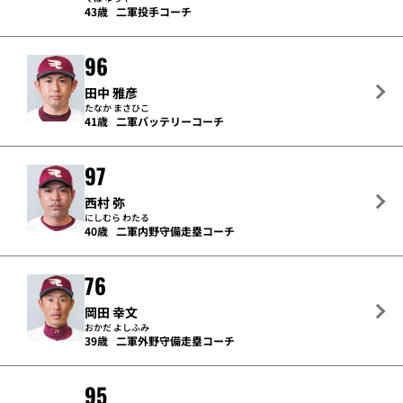
43歳
二軍投手コーチ
96
田中 雅彦
たなか まさひこ
41歳
二軍バッテリーコーチ
97
西村 弥
にしむら わたる
40歳
二軍内野守備走塁コーチ
76
岡田 幸文
おかだ よしふみ
39歳
二軍外野守備走塁コーチ
95