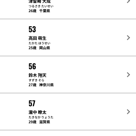
津留﨑 大成
つるさき たいせい
26歳
千葉県
53
髙田 萌生
たかた ほうせい
25歳
岡山県
56
鈴木 翔天
すずき そら
27歳
神奈川県
57
瀧中 瞭太
たきなか りょうた
29歳
滋賀県