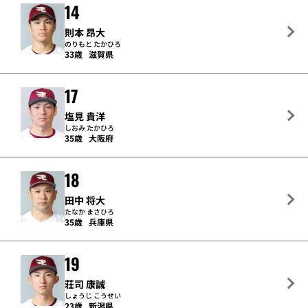
14
則本 昂大
のりもと たかひろ
33歳
滋賀県
17
塩見 貴洋
しおみ たかひろ
35歳
大阪府
18
田中 将大
たなか まさひろ
35歳
兵庫県
19
荘司 康誠
しょうじ こうせい
23歳
新潟県