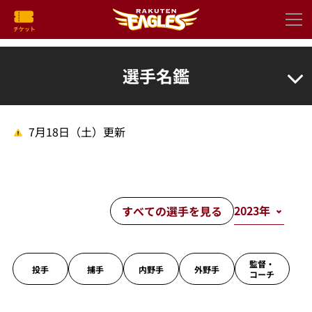
選手名鑑
7月18日（土）更新
すべての選手を見る
監督・
投手
捕手
内野手
外野手
コーチ