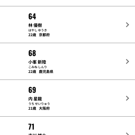
64
林 優樹
はやし ゆうき
22歳
京都府
68
小峯 新陸
こみね しんり
22歳
鹿児島県
69
内 星龍
うち せいりゅう
21歳
大阪府
71