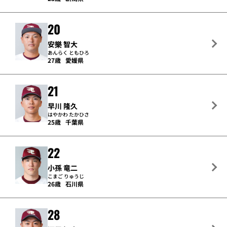
20
安樂 智大
あんらく ともひろ
27歳
愛媛県
21
早川 隆久
はやかわ たかひさ
25歳
千葉県
22
小孫 竜二
こまご りゅうじ
26歳
石川県
28