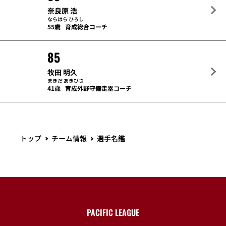
奈良原 浩
ならはら ひろし
55歳
育成総合コーチ
85
牧田 明久
まきだ あきひさ
41歳
育成外野守備走塁コーチ
トップ
チーム情報
選手名鑑
PACIFIC LEAGUE