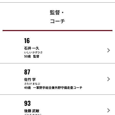
監督・
コーチ
16
石井 一久
いしい かずひさ
50歳
監督
87
佐竹 学
さたけ まなぶ
49歳
一軍野手総合兼外野守備走塁コーチ
93
後藤 武敏
ごとう たけとし