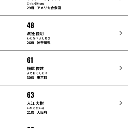
Chris Gittens
29歳
アメリカ合衆国
48
渡邊 佳明
わたなべ よしあき
26歳
神奈川県
61
横尾 俊建
よこお としたけ
30歳
東京都
63
入江 大樹
いりえ だいき
21歳
大阪府