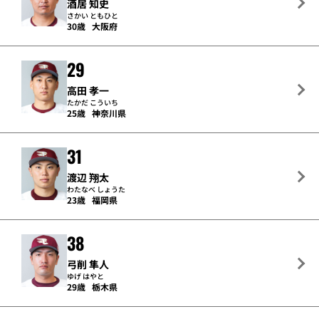
酒居 知史
さかい ともひと
30歳
大阪府
29
高田 孝一
たかだ こういち
25歳
神奈川県
31
渡辺 翔太
わたなべ しょうた
23歳
福岡県
38
弓削 隼人
ゆげ はやと
29歳
栃木県