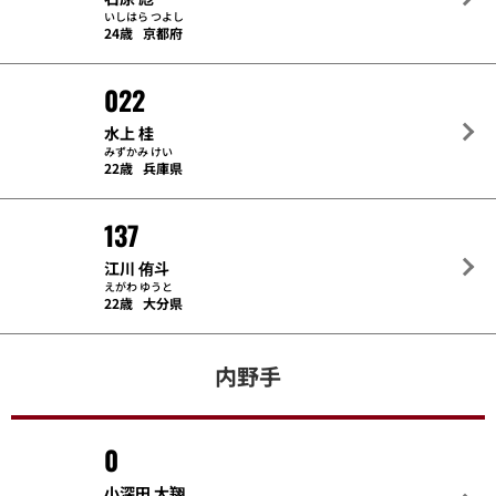
いしはら つよし
24歳
京都府
022
水上 桂
みずかみ けい
22歳
兵庫県
137
江川 侑斗
えがわ ゆうと
22歳
大分県
内野手
0
小深田 大翔