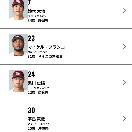
7
鈴木 大地
すずき だいち
34歳
静岡県
23
マイケル・フランコ
Maikel Franco
31歳
ドミニカ共和国
24
黒川 史陽
くろかわ ふみや
22歳
奈良県
30
平良 竜哉
たいら りゅうや
25歳
沖縄県