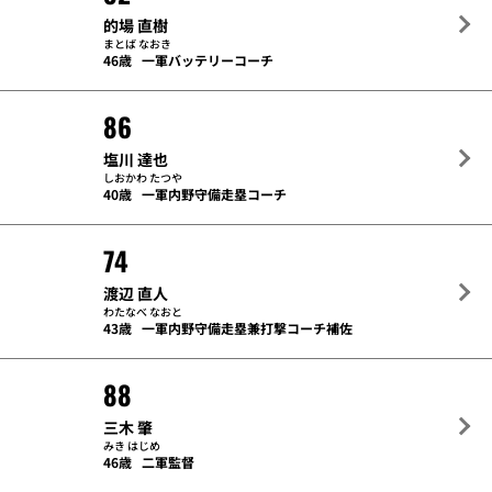
的場 直樹
まとば なおき
46歳
一軍バッテリーコーチ
86
塩川 達也
しおかわ たつや
40歳
一軍内野守備走塁コーチ
74
渡辺 直人
わたなべ なおと
43歳
一軍内野守備走塁兼打撃コーチ補佐
88
三木 肇
みき はじめ
46歳
二軍監督