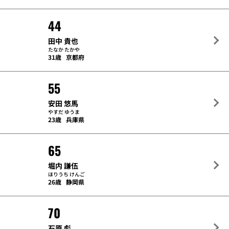
44
田中 貴也
たなか たかや
31歳
京都府
55
安田 悠馬
やすだ ゆうま
23歳
兵庫県
65
堀内 謙伍
ほりうち けんご
26歳
静岡県
70
石原 彪