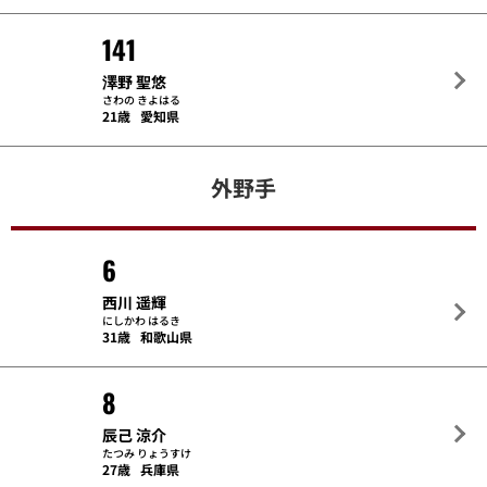
141
澤野 聖悠
さわの きよはる
21歳
愛知県
外野手
6
西川 遥輝
にしかわ はるき
31歳
和歌山県
8
辰己 涼介
たつみ りょうすけ
27歳
兵庫県