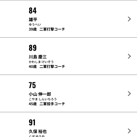
84
雄平
ゆうへい
39歳
二軍打撃コーチ
89
川島 慶三
かわしま けいぞう
40歳
二軍打撃コーチ
75
小山 伸一郎
こやま しんいちろう
45歳
二軍投手コーチ
91
久保 裕也
くぼ ゆうや