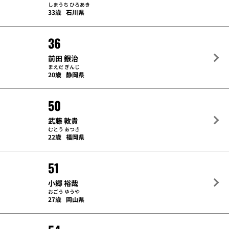
しまうち ひろあき
33歳
石川県
36
前田 銀治
まえだ ぎんじ
20歳
静岡県
50
武藤 敦貴
むとう あつき
22歳
福岡県
51
小郷 裕哉
おごう ゆうや
27歳
岡山県