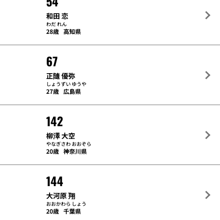
54
和田 恋
わだ れん
28歳
高知県
67
正隨 優弥
しょうずい ゆうや
27歳
広島県
142
柳澤 大空
やなぎさわ おおぞら
20歳
神奈川県
144
大河原 翔
おおかわら しょう
20歳
千葉県