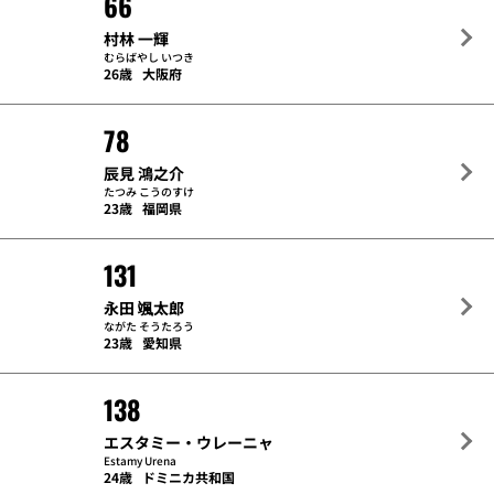
66
村林 一輝
むらばやし いつき
26歳
大阪府
78
辰見 鴻之介
たつみ こうのすけ
23歳
福岡県
131
永田 颯太郎
ながた そうたろう
23歳
愛知県
138
エスタミー・ウレーニャ
Estamy Urena
24歳
ドミニカ共和国