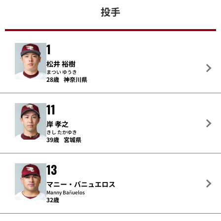
投手
1
松井 裕樹
まつい ゆうき
28歳
神奈川県
11
岸 孝之
きし たかゆき
39歳
宮城県
13
マニー・バニュエロス
Manny Bañuelos
32歳