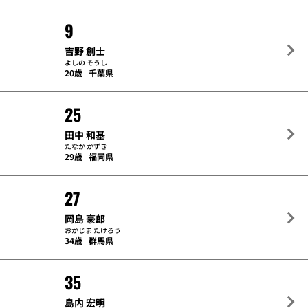
9
吉野 創士
よしの そうし
20歳
千葉県
25
田中 和基
たなか かずき
29歳
福岡県
27
岡島 豪郎
おかじま たけろう
34歳
群馬県
35
島内 宏明