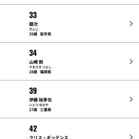
33
銀次
ぎんじ
35歳
岩手県
34
山﨑 剛
やまさき つよし
28歳
福岡県
39
伊藤 裕季也
いとう ゆきや
27歳
三重県
42
クリス・ギッテンス