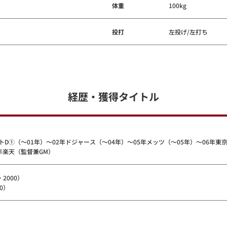
体重
100kg
投打
左投げ/左打ち
経歴・獲得タイトル
D①（～01年）～02年ドジャース（～04年）～05年メッツ（～05年）～06年東
年楽天（監督兼GM）
2000）
0）