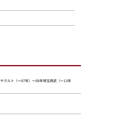
京ヤクルト（～07年）～08年埼玉西武（～13年