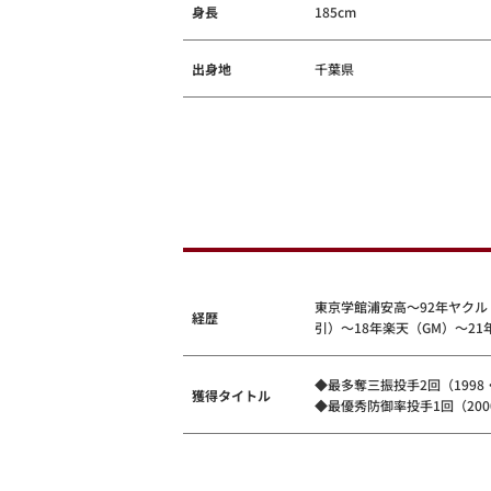
身長
185cm
出身地
千葉県
東京学館浦安高～92年ヤクルト
経歴
引）～18年楽天（GM）～21
◆最多奪三振投手2回（1998・
獲得タイトル
◆最優秀防御率投手1回（200