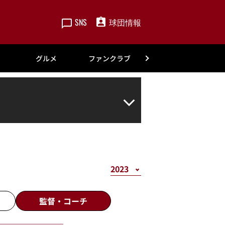
SNS
球団情報
楽天
グルメ
ファンクラブ
アカデミー
監督・
コーチ