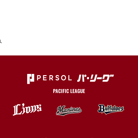
久
PACIFIC LEAGUE