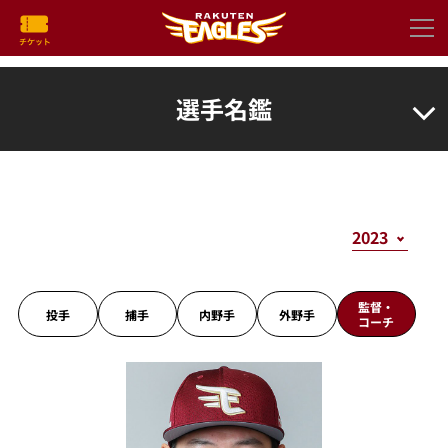
選手名鑑
監督・
投手
捕手
内野手
外野手
コーチ