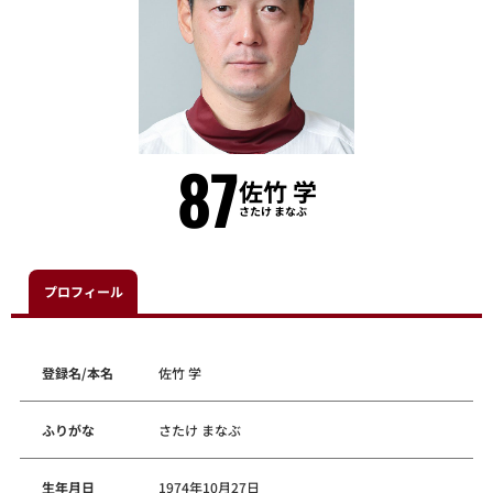
87
佐竹 学
さたけ まなぶ
プロフィール
登録名/本名
佐竹 学
ふりがな
さたけ まなぶ
生年月日
1974年10月27日