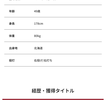
年齢
49歳
身長
178cm
体重
80kg
出身地
北海道
投打
右投げ/右打ち
経歴・獲得タイトル