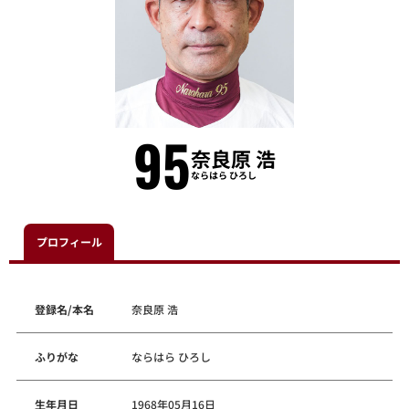
95
奈良原 浩
ならはら ひろし
プロフィール
登録名/本名
奈良原 浩
ふりがな
ならはら ひろし
生年月日
1968年05月16日