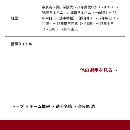
帝京高～青山学院大～91年西武D②（～97年）～
98年日本ハム・北海道日本ハム（～06年）～06
経歴
年中日（※途中移籍）（同年引）～07年中日（～
11年）～12年埼玉西武（～16年）～17年中日
（～19年）～20年楽天
獲得タイトル
トップ
チーム情報
選手名鑑
奈良原 浩