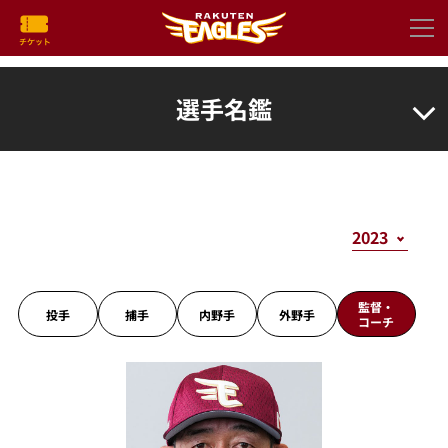
選手名鑑
監督・
投手
捕手
内野手
外野手
コーチ