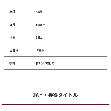
年齢
55歳
身長
168cm
体重
65kg
出身地
埼玉県
投打
右投げ/右打ち
経歴・獲得タイトル