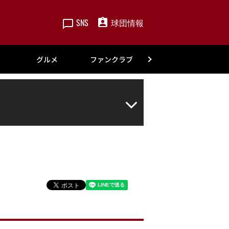
SNS
球団情報
楽天
グルメ
ファンクラブ
アカデミー