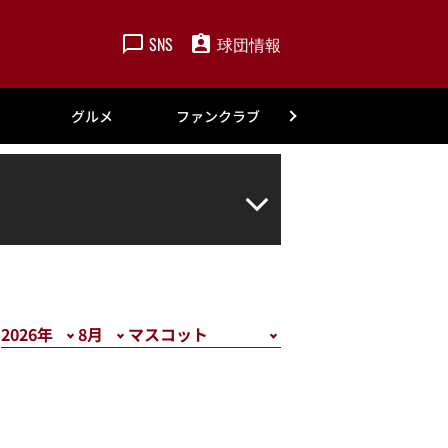
SNS
球団情報
楽天
グルメ
ファンクラブ
アカデミー