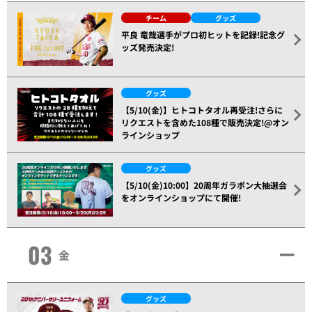
チーム
グッズ
平良 竜哉選手がプロ初ヒットを記録!記念グ
ッズ発売決定!
グッズ
【5/10(金)】ヒトコトタオル再受注!さらに
リクエストを含めた108種で販売決定!@オン
ラインショップ
グッズ
【5/10(金)10:00】20周年ガラポン大抽選会
をオンラインショップにて開催!
03
金
グッズ