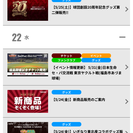
【5/25(土)】球団創設20周年記念グッズ第
二弾販売!!
22
水
チケット
イベント
ファンクラブ
グッズ
【イベント情報更新】 5/31(金)日本生命
セ・パ交流戦 東京ヤクルト戦(福島市あづま
球場)
グッズ
【5/24(金)】新商品販売のご案内
グッズ
【5/24(金)】いぎなり東北産コラボグッズ販