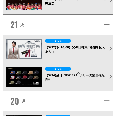
売決定!
21
火
グッズ
【5/22(水)10:00】父の日特集!!感謝を伝え
よう♪
グッズ
®
【5/24(金)】NEW ERA
シリーズ第三弾販
売!!
20
月