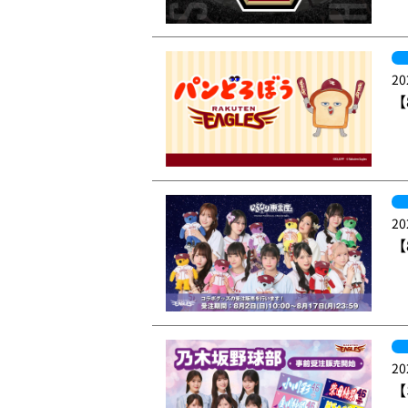
20
【
20
【
20
【