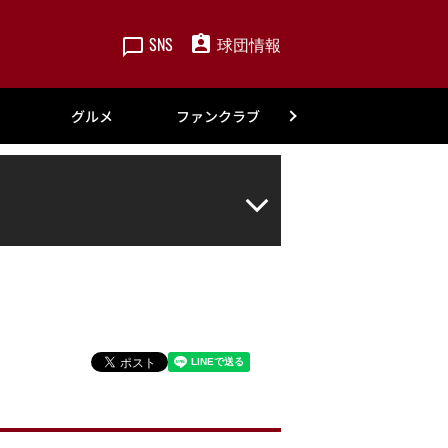
SNS
球団情報
楽天
グルメ
ファンクラブ
アカデミー