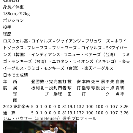
身長／体重
188cm／92kg
ポジション
投手
球歴
ロズウェル高 - ロイヤルズ – ジャイアンツ – ブリュワーズ – ホワイ
トソックス - ブレーブス – ブリュワーズ – ロイヤルズ – SKワイバー
ンズ（韓国） - インディアンス - ラニュー・ベアーズ（台湾） – ラミ
ゴ・モンキーズ（台湾） - ユカタン・ライオンズ（メキシコ） - 楽天
イーグルス - ラミゴ・モンキーズ（台湾） - 楽天イーグルス
日本での成績
年
所
登
勝
敗
セ
完
完
無
打
投
安
本
四
死
三
暴
ボ
失
自
防
度
属
板
利
北
ー
投
封
四
者
球
打
塁
球
球
振
投
ー
点
責
御
球
ブ
勝
球
回
打
ク
点
率
団
2013
東北楽天
5
0
1
0
0
0
0
81
19.1
13
2
10
0
10
0
0
10
7
3.26
通 算
5
0
1
0
0
0
0
81
19.1
13
2
10
0
10
0
0
10
7
3.26
ジム・ハウザー（Jim Heuser）選手 プロフィール