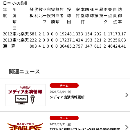
日本での成績
年
所
登
勝
敗
セ
完
完
無
打
投
安
本
四
死
三
暴
ボ
失
自
防
度
属
板
利
北
ー
投
封
四
者
球
打
塁
球
球
振
投
ー
点
責
御
球
ブ
勝
球
回
打
ク
点
率
団
2012
東北楽天
58
1
2
1
0
0
0
192
48.1
33
3
15
4
29
2
1
17
17
3.17
2013
東北楽天
22
2
2
0
0
0
0
172
37.1
42
4
19
3
32
1
2
29
25
6.03
通 算
80
3
4
1
0
0
0
364
85.2
75
7
34
7
61
3
2
46
42
4.41
関連ニュース
チーム
2026/08/04 (火)
メディア出演情報更新
チーム
2026/07/31 (金)
7/31(金)福岡ソフトバンク戦 試合開始時間変