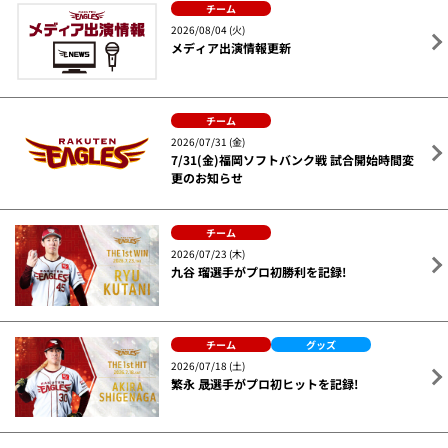
チーム
2026/08/04 (火)
メディア出演情報更新
チーム
2026/07/31 (金)
7/31(金)福岡ソフトバンク戦 試合開始時間変
更のお知らせ
チーム
2026/07/23 (木)
九谷 瑠選手がプロ初勝利を記録!
チーム
グッズ
2026/07/18 (土)
繁永 晟選手がプロ初ヒットを記録!