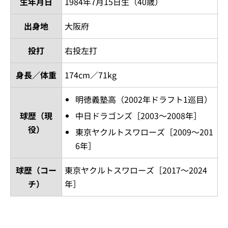
生年月日
1984年7月15日生（40歳）
出身地
大阪府
投打
右投左打
身長／体重
174cm／71kg
明徳義塾高（2002年ドラフト1巡目）
球歴（現
中日ドラゴンズ［2003～2008年］
役）
東京ヤクルトスワローズ［2009～201
6年］
球歴（コー
東京ヤクルトスワローズ［2017～2024
チ）
年］