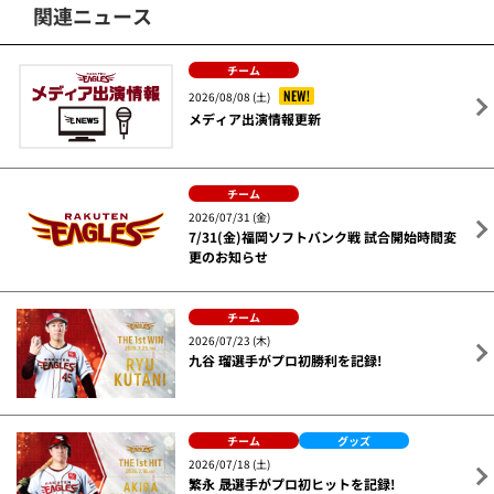
関連ニュース
チーム
NEW!
2026/08/08 (土)
メディア出演情報更新
チーム
2026/07/31 (金)
7/31(金)福岡ソフトバンク戦 試合開始時間変
更のお知らせ
チーム
2026/07/23 (木)
九谷 瑠選手がプロ初勝利を記録!
チーム
グッズ
2026/07/18 (土)
繁永 晟選手がプロ初ヒットを記録!