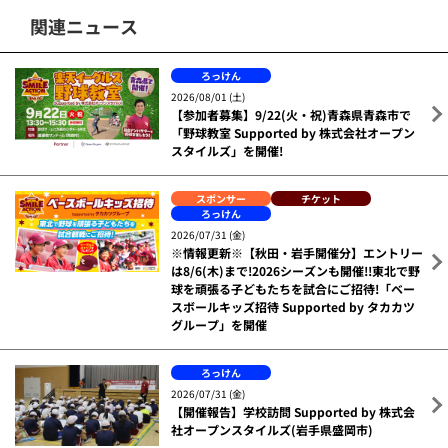
関連ニュース
ろっけん
2026/08/01 (土)
【参加者募集】9/22(火・祝)青森県青森市で
「野球教室 Supported by 株式会社オープン
スタイルズ」を開催!
スポンサー
チケット
ろっけん
2026/07/31 (金)
※情報更新※【秋田・岩手開催分】エントリー
は8/6(木)まで!2026シーズンも開催!!東北で野
球を頑張る子どもたちを試合にご招待!「ベー
スボールキッズ招待 Supported by タカカツ
グループ」を開催
ろっけん
2026/07/31 (金)
【開催報告】学校訪問 Supported by 株式会
社オープンスタイルズ(岩手県盛岡市)