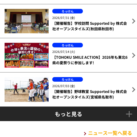
ろっけん
2026/07/31 (金)
【開催報告】学校訪問 Supported by 株式会
社オープンスタイルズ(秋田県秋田市)
ろっけん
2026/07/14 (火)
【TOHOKU SMILE ACTION】2026年も東北6
県の夏祭りに参加します!
ろっけん
2026/07/03 (金)
【開催報告】野球教室 Supported by 株式会
社オープンスタイルズ(宮城県名取市)
もっと見る
ニュース一覧へ戻る