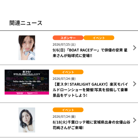
関連ニュース
スポンサー
イベント
2026/07/25 (土)
9/6(日)「BOAT RACEデー」で俳優の安斉 星
来さんが始球式に登場!!
イベント
2026/07/24 (金)
【夏スタ! STARLIGHT GALAXY】楽天モバイ
ルドローンショーを開催!写真を投稿して豪華
景品をゲットしよう!
イベント
2026/07/24 (金)
8/18(火)千葉ロッテ戦に宮城県出身の女優山谷
花純さんがご来場!