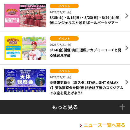
イベント
2026/07/21 (火)
8/15(土)・8/16(日)・8/23(日)・8/29(土)開
催!エンジェルスと巡る!ボールパークツアー
イベント
2026/07/21 (火)
8/14(金)開催!山田 遥楓アカデミーコーチと見
る練習見学会
イベント
2026/07/21 (火)
※情報更新※【夏スタ! STARLIGHT GALAX
Y】天体観察会を開催! 試合終了後のスタジアム
で夜空を見上げよう!
もっと見る
ニュース一覧へ戻る