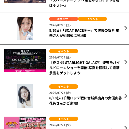
ばそう!～』
スポンサー
イベント
2026/07/25 (土)
9/6(日)「BOAT RACEデー」で俳優の安斉 星
来さんが始球式に登場!!
イベント
2026/07/24 (金)
【夏スタ! STARLIGHT GALAXY】楽天モバイ
ルドローンショーを開催!写真を投稿して豪華
景品をゲットしよう!
イベント
2026/07/24 (金)
8/18(火)千葉ロッテ戦に宮城県出身の女優山谷
花純さんがご来場!
イベント
2026/07/21 (火)