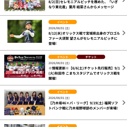
8/2(日)セレモニアルピッチを務めた、「いぎ
なり東北産」葉月 結菜さんからメッセージ
イベント
2026/08/01 (土)
8/12(水)オリックス戦で宮城県出身のプロゴル
ファー大須賀 望さんがセレモニアルピッチに
登場!
イベント
チケット
2026/08/01 (土)
※情報更新※【6/6(土)チケット先行販売】9/1
(火)秋田市 こまちスタジアムでオリックス戦を
開催!
イベント
2026/08/01 (土)
【乃木坂46×パ・リーグ】9/19(土) 福岡ソフ
トバンク戦に乃木坂野球部のメンバーが来場!
イベント