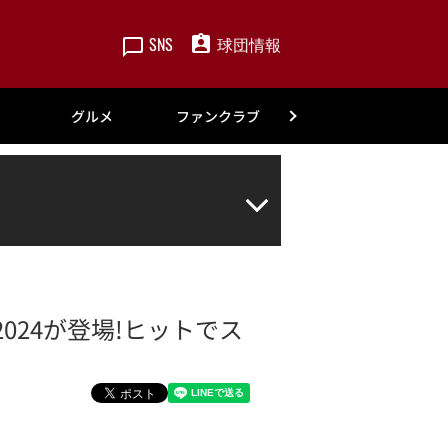
SNS
球団情報
楽天
グルメ
ファンクラブ
アカデミー
2024が登場!ヒットでス