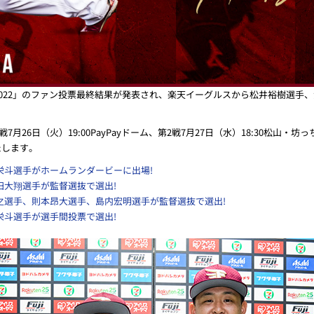
2022」のファン投票最終結果が発表され、楽天イーグルスから松井裕樹選手
7月26日（火）19:00PayPayドーム、第2戦7月27日（水）18:30松山
たします。
栄斗選手がホームランダービーに出場!
田大翔選手が監督選抜で選出!
孝之選手、則本昂大選手、島内宏明選手が監督選抜で選出!
栄斗選手が選手間投票で選出!