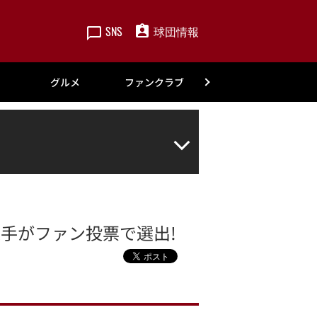
SNS
球団情報
楽天
グルメ
ファンクラブ
アカデミー
選手がファン投票で選出!