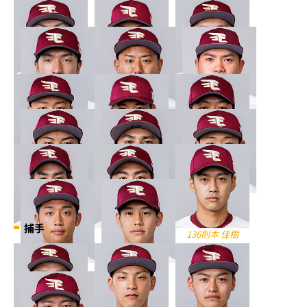
17塩見 貴洋
19藤平 尚真
20安樂 智大
23弓削 隼人
31福井 優也
43宋 家豪
2/6(土)合流
49福森 耀真
56鈴木 翔天
60石橋 良太
61佐藤 智輝
64福山 博之
69内 星龍
捕手
016森 雄大
017王 彦程
136則本 佳樹
138小峯 新陸
152石田 駿