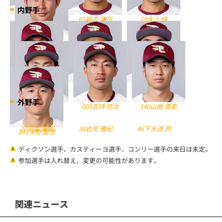
内野手
44足立 祐一
65堀内 謙伍
78水上 桂
137江川 侑斗
6藤田 一也
34山﨑 剛
36内田 靖人
外野手
63入江 大樹
008吉持 亮汰
140山﨑 真彰
141澤野 聖悠
ディクソン選手、カスティーヨ選手、コンリー選手の来日は未定。
参加選手は入れ替え、変更の可能性があります。
27岡島 豪郎
38岩見 雅紀
46下水流 昂
関連ニュース