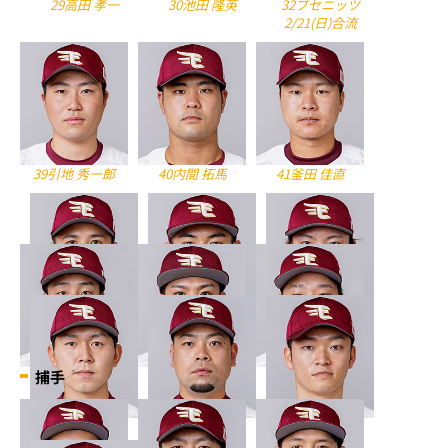
29高田 孝一
30池田 隆英
32ブセニッツ
2/21(日)合流
39引地 秀一郎
40内間 拓馬
41釜田 佳直
47藤井 聖
52津留﨑 大成
53髙田 萌生
捕手
57瀧中 瞭太
58辛島 航
59菅原 秀
62西口 直人
68寺岡 寛治
72池田 駿