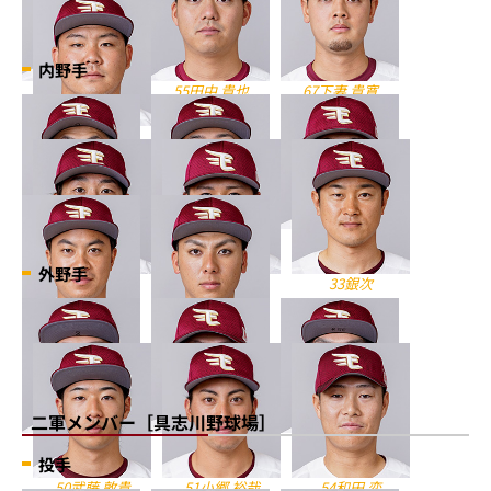
内野手
2太田 光
55田中 貴也
67下妻 貴寛
70石原 彪
0小深田 大翔
3浅村 栄斗
5茂木 栄五郎
外野手
7鈴木 大地
24黒川 史陽
33銀次
48渡邊 佳明
66村林 一輝
二軍メンバー［具志川野球場］
8辰己 涼介
25田中 和基
35島内 宏明
投手
50武藤 敦貴
51小郷 裕哉
54和田 恋