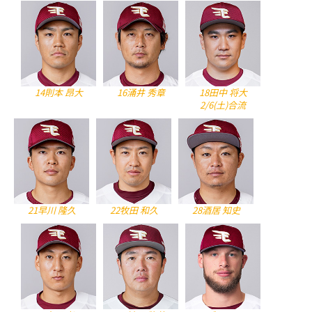
14則本 昂大
16涌井 秀章
18田中 将大
2/6(土)合流
21早川 隆久
22牧田 和久
28酒居 知史