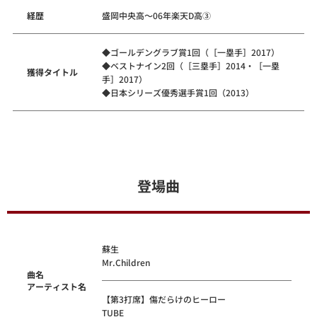
経歴
盛岡中央高～06年楽天D高③
◆ゴールデングラブ賞1回（［一塁手］2017）
◆ベストナイン2回（［三塁手］2014・［一塁
獲得タイトル
手］2017）
◆日本シリーズ優秀選手賞1回（2013）
登場曲
蘇生
Mr.Children
曲名
アーティスト名
【第3打席】傷だらけのヒーロー
TUBE