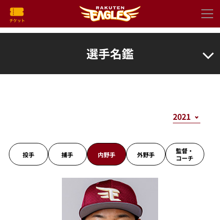
選手名鑑
監督・
投手
捕手
内野手
外野手
コーチ