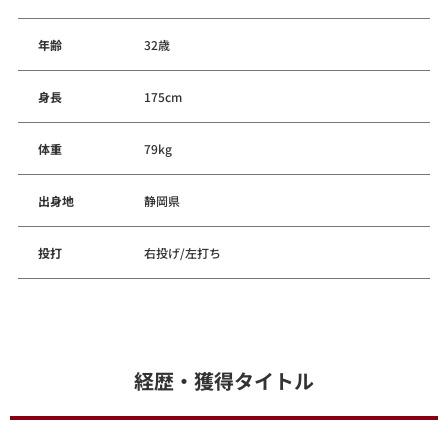
年齢
32歳
身長
175cm
体重
79kg
出身地
静岡県
投打
右投げ/左打ち
経歴・獲得タイトル