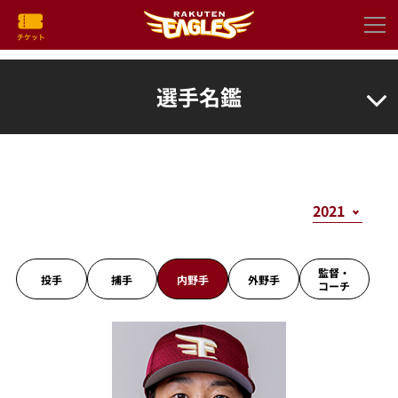
選手名鑑
監督・
投手
捕手
内野手
外野手
コーチ