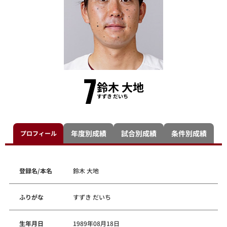
7
鈴木 大地
すずき だいち
年度別成績
試合別成績
条件別成績
プロフィール
登録名/本名
鈴木 大地
ふりがな
すずき だいち
生年月日
1989年08月18日