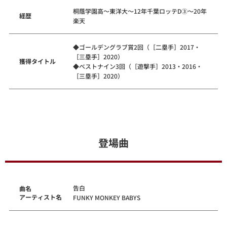
桐蔭学園高～東洋大～12年千葉ロッテD③～20年
経歴
楽天
◆ゴールデングラブ賞2回（［二塁手］2017・
［三塁手］2020）
獲得タイトル
◆ベストナイン3回（［遊撃手］2013・2016・
［三塁手］2020）
登場曲
告白
曲名
アーティスト名
FUNKY MONKEY BABYS