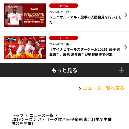
チーム
2026/07/18 (土)
ジュニオル・マルテ選手の入団会見を行いまし
た
チーム
2026/07/13 (月)
【マイナビオールスターゲーム2026】藤平 尚
真選手、辰己 涼介選手が監督選抜で選出!
もっと見る
ニュース一覧へ戻る
トップ
ニュース一覧
2019シーズン パ・リーグ試合日程発表!東北各地で主催
試合を開催!