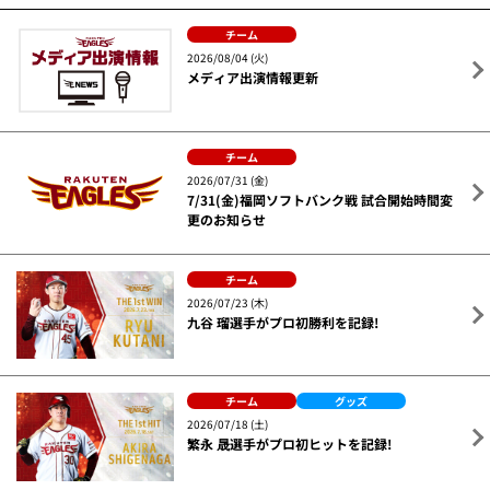
チーム
2026/08/04 (火)
メディア出演情報更新
チーム
2026/07/31 (金)
7/31(金)福岡ソフトバンク戦 試合開始時間変
更のお知らせ
チーム
2026/07/23 (木)
九谷 瑠選手がプロ初勝利を記録!
チーム
グッズ
2026/07/18 (土)
繁永 晟選手がプロ初ヒットを記録!