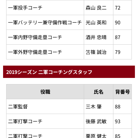
一軍投手コーチ
森山 良二
72
一軍バッテリー兼守備作戦コーチ
光山 英和
90
一軍内野守備走塁コーチ
酒井 忠晴
87
一軍外野守備走塁コーチ
笘篠 誠治
79
2019シーズン 二軍コーチングスタッフ
役職
氏名
背番号
二軍監督
三木 肇
88
二軍打撃コーチ
後藤 武敏
93
二軍打撃コーチ
栗原 健太
85