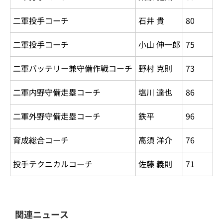
二軍投手コーチ
石井 貴
80
二軍投手コーチ
小山 伸一郎
75
二軍バッテリー兼守備作戦コーチ
野村 克則
73
二軍内野守備走塁コーチ
塩川 達也
86
二軍外野守備走塁コーチ
鉄平
96
育成総合コーチ
高須 洋介
76
投手テクニカルコーチ
佐藤 義則
71
関連ニュース