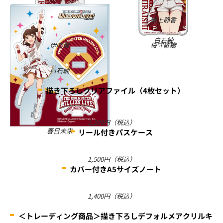
最上静香
伊吹翼
桜守歌織
白石紬
桜守歌織
白石紬
描き下ろしクリアファイル（4枚セット）
1,200円（税込）
春日未来
最上静香
リール付きパスケース
伊吹翼
1,500円（税込）
カバー付きA5サイズノート
1,400円（税込）
＜トレーディング商品＞描き下ろしデフォルメアクリルキ