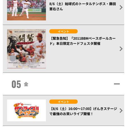
8/6（土）始球式のトータルテンボス・藤田
憲右さん
イベント
【緊急告知】「2011BBMベースボールカー
ド」本日限定カードフェスタ開催
05
金
イベント
【8/6（土）16:00～17:00】げんきステージ
で最強のお笑いライブ開催！