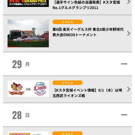
【選手サイン色紙の当選発表】Kスタ宮城
No.1グルメグランプリ2011
イベント
第6回 楽天イーグルス杯 東北6県少年野球代
表大会ENEOSトーナメント
29
月
イベント
【Kスタ宮城イベント情報】9/1（木）は埼
玉西武ライオンズ戦
28
日
イベント