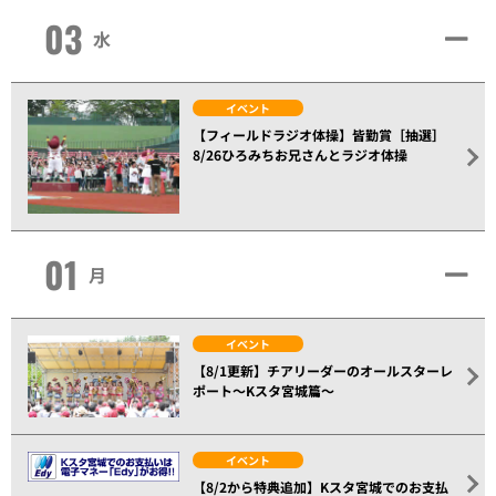
03
水
イベント
【フィールドラジオ体操】皆勤賞［抽選］
8/26ひろみちお兄さんとラジオ体操
01
月
イベント
【8/1更新】チアリーダーのオールスターレ
ポート～Kスタ宮城篇～
イベント
【8/2から特典追加】Kスタ宮城でのお支払