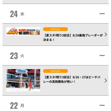
24
水
イベント
【夏スタ!残り3試合】8/28最強ブレーダーが
決まる！
23
火
イベント
【夏スタ!残り3試合】8/26・27はビーチバ
レーの真剣勝負が熱い！
22
月