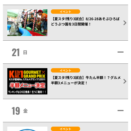
イベント
【夏スタ!残り3試合】8/26-28あそぶひろば
どうぶつ園を3日間開催！
21
日
イベント
【夏スタ!残り3試合】牛たん半額！？グルメ
半額3メニューが決定！
19
金
イベント