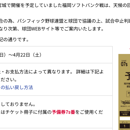
ク宮城で開催を予定していました福岡ソフトバンク戦は、天候の
合の為、パシフィック野球連盟と球団で協議の上、試合中止判
なり次第、球団WEBサイト等でご案内いたします。
記の通りです。
（日）～4月22日（土）
・お支払方法によって異なります。 詳細は下記よ
ください。
トの払い戻し方法
をしておりません。
にはチケット冊子に付属の
予備券7s番
をご使用くだ