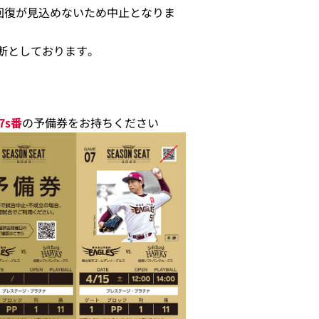
回復が見込めないため中止となりま
断としております。
7s番
の予備券をお持ちください