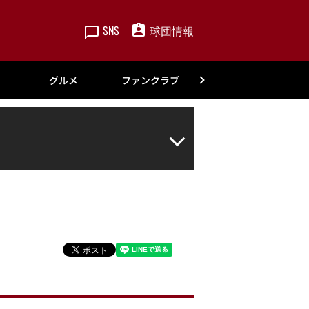
SNS
球団情報
楽天
グルメ
ファンクラブ
アカデミー