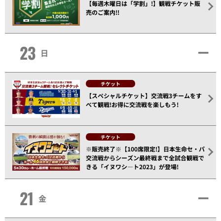
【毎週木曜日は「学割」!】観戦チケット販
売のご案内!!
23
日
チケット
【スペシャルチケット】交流戦3チームをす
べて観戦!お得に交流戦を楽しもう!
チケット
※販売終了※【100席限定!】日本生命セ・パ
交流戦からシーズン最終戦まで全試合観戦で
きる「イヌワシ―ト2023」が登場!
21
金