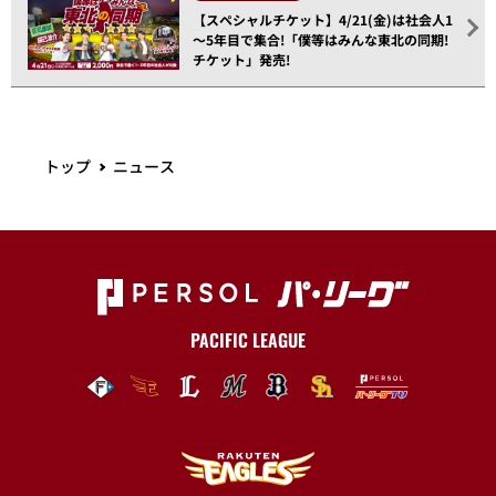
【スペシャルチケット】4/21(金)は社会人1
～5年目で集合!「僕等はみんな東北の同期!
チケット」発売!
トップ
ニュース
PACIFIC LEAGUE