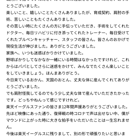
とうございました。
楽しいこと、嬉しいことたくさんありましたが、育成契約、肩肘の手
術、苦しいこともたくさんありました。
その苦しい時にたくさんの方に手伝っていただき、手術をしてくれた
ドクター、毎日リハビリに付き添ってくれたトレーナー、毎日受けて
くれたブルペンキャッチャー、スタッフの皆さん。皆さんのおかげで
現役生活が伸びました。ありがとうございました。
家族へ、いつも迷惑ばかりかけていました。
野球ばかりしてなかなか一緒にいる時間はなかったですけれど、これ
からはパパとしてさらに迷惑をかけて、みんなでたくさん楽しいこと
をしていきましょう。ほんまありがとう。
今日来ているおかん、天国のおとん、丈夫な体に産んでくれてありが
とうございました。
でも肩肘怪我してるのでもう少し丈夫な体で産んでいただきたかった
です。どっちやねんって感じですけれど。
楽天イーグルスファンの皆さま12年間声援ありがとうございました。
先ほど映像にあった通り、復帰戦の時コロナで声は出せない中、僕が
マウンドに上がった時に大きな拍手をいただいたことは一生忘れませ
ん。
今後は楽天イーグルスに残りまして、別の形で頑張りたいと思いま