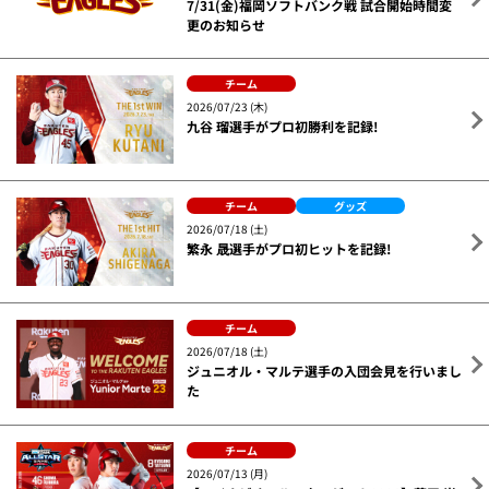
7/31(金)福岡ソフトバンク戦 試合開始時間変
更のお知らせ
チーム
2026/07/23 (木)
九谷 瑠選手がプロ初勝利を記録!
チーム
グッズ
2026/07/18 (土)
繁永 晟選手がプロ初ヒットを記録!
チーム
2026/07/18 (土)
ジュニオル・マルテ選手の入団会見を行いまし
た
チーム
2026/07/13 (月)