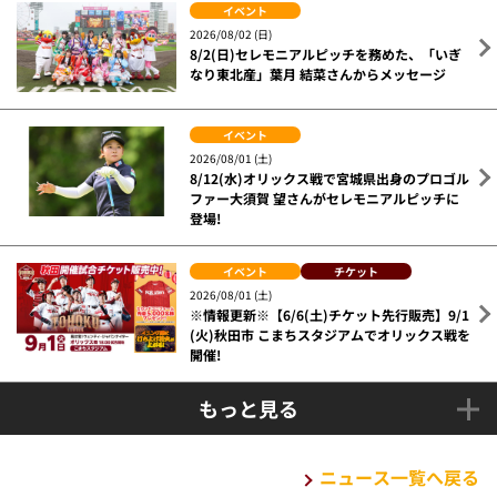
イベント
2026/08/02 (日)
8/2(日)セレモニアルピッチを務めた、「いぎ
なり東北産」葉月 結菜さんからメッセージ
イベント
2026/08/01 (土)
8/12(水)オリックス戦で宮城県出身のプロゴル
ファー大須賀 望さんがセレモニアルピッチに
登場!
イベント
チケット
2026/08/01 (土)
※情報更新※【6/6(土)チケット先行販売】9/1
(火)秋田市 こまちスタジアムでオリックス戦を
開催!
もっと見る
ニュース一覧へ戻る