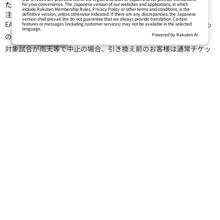
イーグルスチケット限定
ご購入はこちら
レディースクラブについて
（1）チケット先行購入権利
毎月15日から2ヶ月後の開催試合まで購入可能です。
（2）5月27日（金）を含む、球団指定日に使えるバイバーシート回
数券2枚
通常入会ではユニフォームなどを選択可能ですが、こちらの
スペシャルチケットでのご入会ではバイバーシート回数券の
みを選択いただきます。
（3）MyHEROタオル1枚
（4）ファーム主催試合1試合ご招待
雨天の場合
雨天等で中止の場合、すでにお引き換えになっている方はレディー
スクラブにご入会いただくことになります。
中止翌日から7日間チケットカウンター払い戻し窓口にて払い戻しい
たします。返金額は1,000円です。
注意事項
EAGLES GIRLユニフォームは女性限定来場者プレゼントと同一のも
のです。プレゼントブースでのお渡しはございません。