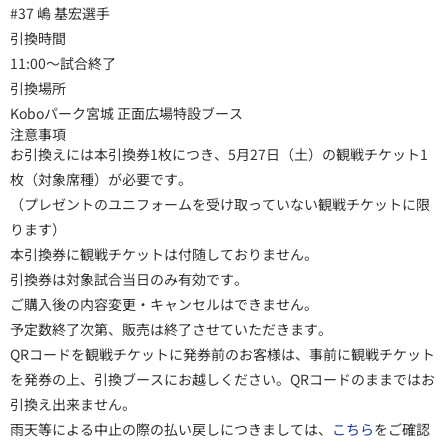
#37 嶋 基宏選手
引換時間
11:00～試合終了
引換場所
Koboパーク宮城 正面広場特設ブース
注意事項
お引換えには本引換券1枚につき、5月27日（土）の観戦チケット1
枚（対象席種）が必要です。
（プレゼントのユニフォームを受け取っていない観戦チケットに限
ります）
本引換券に観戦チケットは付随しておりません。
引換券は対象試合当日のみ有効です。
ご購入後の内容変更・キャンセルはできません。
予定数終了次第、販売は終了させていただきます。
QRコードを観戦チケットに発券前のお客様は、事前に観戦チケット
を発券の上、引換ブースにお越しください。QRコードのままではお
引換え出来ません。
雨天等による中止の際の払い戻しにつきましては、
こちら
をご確認