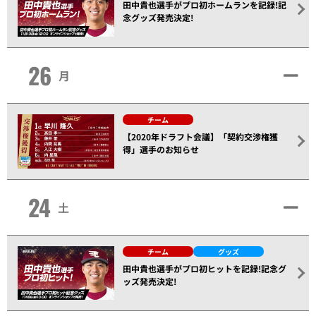
田中貴也選手がプロ初ホームランを記録!記
念グッズ発売決定!
26
月
チーム
【2020年ドラフト会議】「契約交渉権獲
得」選手のお知らせ
24
土
チーム
グッズ
田中貴也選手がプロ初ヒットを記録!記念グ
ッズ発売決定!