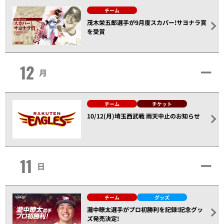
チーム
茂木栄五郎選手が9月度スカパー!サヨナラ賞
を受賞
12
月
チーム
チケット
10/12(月)埼玉西武戦 雨天中止のお知らせ
11
日
チーム
グッズ
瀧中瞭太選手がプロ初勝利を記録!記念グッ
ズ発売決定!