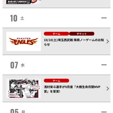
10
土
チーム
チケット
10/10(土)埼玉西武戦 降雨ノーゲームのお知
らせ
07
水
チーム
浅村栄斗選手が9月度「大樹生命月間MVP
賞」を受賞!
05
月