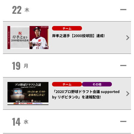
22
木
チーム
岸孝之選手【2000投球回】達成!
19
月
チーム
その他
「2020プロ野球ドラフト会議 supported
by リポビタンD」を速報配信!
14
水