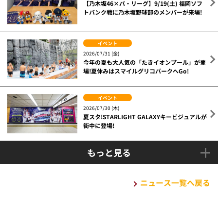
【乃木坂46×パ・リーグ】9/19(土) 福岡ソフ
トバンク戦に乃木坂野球部のメンバーが来場!
イベント
2026/07/31 (金)
今年の夏も大人気の「たきイオンプール」が登
場!夏休みはスマイルグリコパークへGo!
イベント
2026/07/30 (木)
夏スタ!STARLIGHT GALAXYキービジュアルが
街中に登場!
もっと見る
ニュース一覧へ戻る