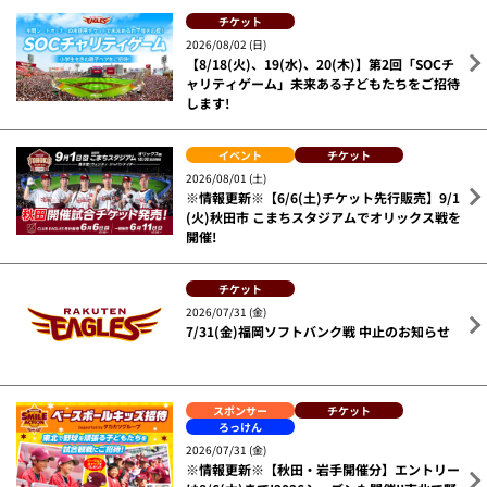
チケット
2026/08/02 (日)
【8/18(火)、19(水)、20(木)】第2回「SOCチ
ャリティゲーム」未来ある子どもたちをご招待
します!
イベント
チケット
2026/08/01 (土)
※情報更新※【6/6(土)チケット先行販売】9/1
(火)秋田市 こまちスタジアムでオリックス戦を
開催!
チケット
2026/07/31 (金)
7/31(金)福岡ソフトバンク戦 中止のお知らせ
スポンサー
チケット
ろっけん
2026/07/31 (金)
※情報更新※【秋田・岩手開催分】エントリー