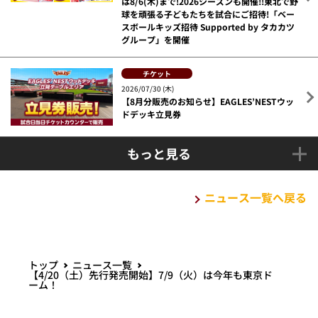
は8/6(木)まで!2026シーズンも開催!!東北で野
球を頑張る子どもたちを試合にご招待!「ベー
スボールキッズ招待 Supported by タカカツ
グループ」を開催
チケット
2026/07/30 (木)
【8月分販売のお知らせ】EAGLES’NESTウッ
ドデッキ立見券
もっと見る
ニュース一覧へ戻る
トップ
ニュース一覧
【4/20（土）先行発売開始】7/9（火）は今年も東京ド
ーム！