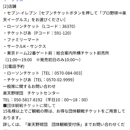
[2]店舗
・セブン-イレブン［セブンチケットボタンを押して「プロ野球⇒楽
天イーグルス」をお選びください］
・ローソンチケット（Lコード：36370）
・チケットぴあ（Pコード：591-120）
・ファミリーマート
・サークルK・サンクス
・東京ドーム22番ゲート前：総合案内所横チケット前売所
（11:00～19:00 ※発売初日のみ10:00～）
[3]電話予約
・ローソンチケット［TEL：0570-084-003］
・チケットぴあ［TEL：0570-02-9999］
一般席に関するお問い合わせ
楽天野球団 チケットセンター
TEL：050-5817-8192 （平日10：00～18：00）
■団体観戦チケットに関して
15名様以上でご観戦の際は、お得な団体観戦チケットをご用意して
おります。
詳しくは、「楽天野球団 団体観戦受付係」までお問い合わせくだ