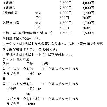
指定席A
3,500円
4,000円
指定席B
2,500円
3,000円
2階自由席
大人
1,000円
1,200円
子供
500円
700円
外野自由席
大人
1,500円
1,700円
子供
500円
700円
車椅子席（同伴者同額・2名まで）
1,500円
1,500円
※料金は全て税込みです。
※チケットは4歳以上から必要となります。なお、4歳未満でも座席
が必要な場合はチケットが必要です。
※子供料金は4歳以上～中学生以下が対象です。
チケット購入方法
区分
日時
内容
先
ブースターク
4/20
イーグルスチケットのみ
行
ラブ会員
（土）10:
発
00
売
ゴールドクラ
4/21
イーグルスチケットのみ
ブ会員
（日）10:
00
レギュラーク
5/1（水）
イーグルスチケットのみ
ラブ会員
10:00