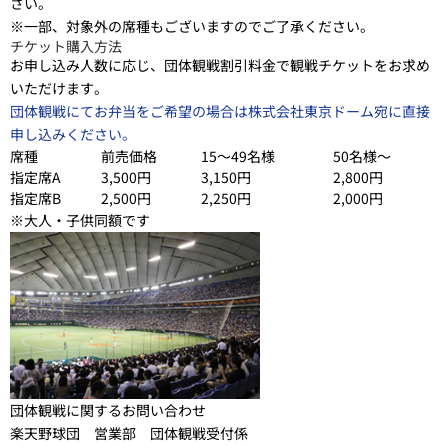
さい。
※一部、対象外の席種もございますのでご了承ください。
チケット購入方法
お申し込み人数に応じ、団体観戦割引料金で観戦チケットをお求め
いただけます。
団体観戦にてお弁当をご希望の場合は株式会社東京ドーム宛に直接
申し込みください。
席種
前売価格
15～49名様
50名様～
指定席A
3,500円
3,150円
2,800円
指定席B
2,500円
2,250円
2,000円
※大人・子供同額です
団体観戦に関するお問い合わせ
楽天野球団 営業部 団体観戦受付係