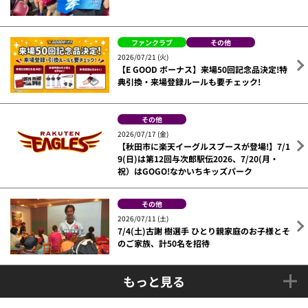
ファンクラブ
その他
2026/07/21 (火)
【E GOOD ボーナス】来場50回記念品決定!特
典引換・来場登録ルールも要チェック!
その他
2026/07/17 (金)
【秋田市に楽天イーグルスブースが登場!】7/1
9(日)は第12回与次郎駅伝2026、7/20(月・
祝）はGOGO!なかいちキッズパーク
その他
2026/07/11 (土)
7/4(土)古謝 樹選手 ひとり親家庭のお子様とそ
のご家族、計50名を招待
もっと見る