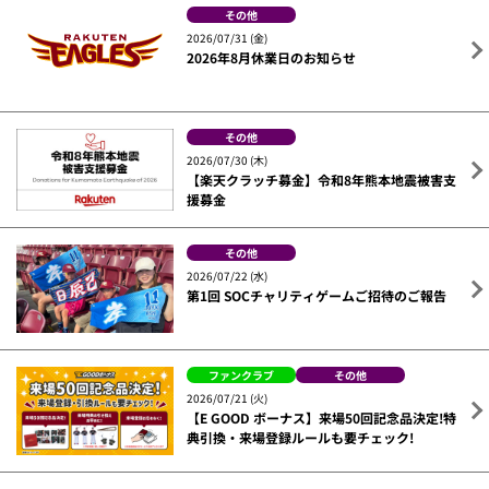
その他
2026/07/31 (金)
2026年8月休業日のお知らせ
その他
2026/07/30 (木)
【楽天クラッチ募金】令和8年熊本地震被害支
援募金
その他
2026/07/22 (水)
第1回 SOCチャリティゲームご招待のご報告
ファンクラブ
その他
2026/07/21 (火)
【E GOOD ボーナス】来場50回記念品決定!特
典引換・来場登録ルールも要チェック!