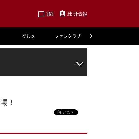
SNS
球団情報
楽天
グルメ
ファンクラブ
アカデミー
登場！