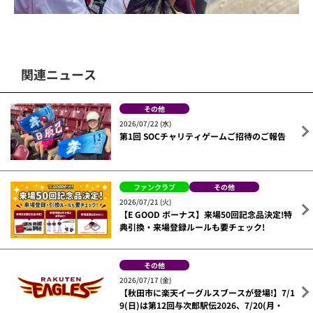
関連ニュース
その他
2026/07/22 (水)
第1回 SOCチャリティゲームご招待のご報告
ファンクラブ
その他
2026/07/21 (火)
【E GOOD ボーナス】来場50回記念品決定!特
典引換・来場登録ルールも要チェック!
その他
2026/07/17 (金)
【秋田市に楽天イーグルスブースが登場!】7/1
9(日)は第12回与次郎駅伝2026、7/20(月・