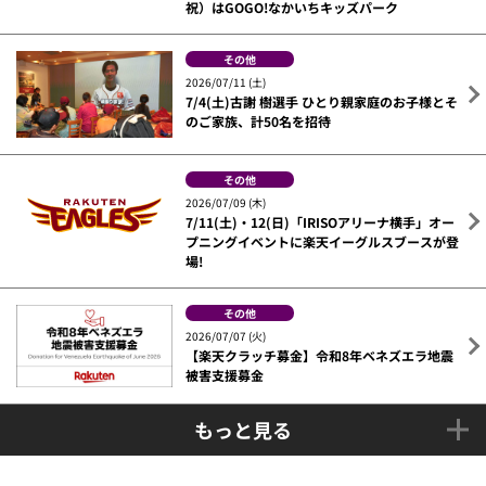
祝）はGOGO!なかいちキッズパーク
その他
2026/07/11 (土)
7/4(土)古謝 樹選手 ひとり親家庭のお子様とそ
のご家族、計50名を招待
その他
2026/07/09 (木)
7/11(土)・12(日)「IRISOアリーナ横手」オー
プニングイベントに楽天イーグルスブースが登
場!
その他
2026/07/07 (火)
【楽天クラッチ募金】令和8年ベネズエラ地震
被害支援募金
もっと見る