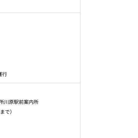
運行
所川原駅前案内所
0まで）