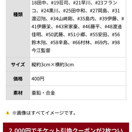
18田中、#19荘司、#21早川、#23フラン
コ、#24黒川、#25田中和、#27岡島、#31
種類
渡辺翔、#34山﨑剛、#35島内、#39伊藤、#
41伊藤茉、#43宋家豪、#46藤平、#48渡邊
佳明、#50武藤、#51小郷、#55安田、#56
鈴木翔、#58辛島、#66村林、#69内、#98
今江監督
サイズ
縦約3cm×横約3cm
価格
400円
素材
亜鉛・合金
※画像はすべてイメージです。
2,000円でチケット引換クーポンが2枚つい