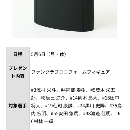
日程
5月6日（月・休）
プレゼン
ファンクラブユニフォームフィギュア
ト内容
#3浅村 栄斗、#4阿部 寿樹、#5茂木 栄五
郎、#8辰己 涼介、#14則本 昂大、#18田中
対象選手
将大、#19荘司 康誠、#24黒川 史陽、#35島
内 宏明、#55安田 悠馬、#48渡邊 佳明、#6
6村林 一輝