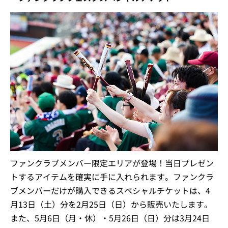
グルメ購入時にファンクラブユニフォーム2024の着用ま
たはファンクラブオリジナルタオル2024のご提示でプレ
ゼント！
先着順のため、無くなり次第終了となります。
ランダムでのお渡しとなります。選手の指定はできま
せん。
1会計につき1枚のお渡しとなります。
一部対象外の店舗がございます。
ファンクラブフェスタスペシャルチケット