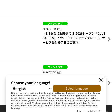
ファンクラブ
2026/07/30 (木)
【当選数2倍】「ファンクラブ限定来場くじ」
で毎試合素敵なプレゼントが当たる!
ファンクラブ
2026/07/25 (土)
【7/25(土)12:00～】7月のおたからオークシ
ョンは「選手直筆サイン入りバックパック＆デ
ザイン原画」
ファンクラブ
その他
2026/07/21 (火)
【E GOOD ボーナス】来場50回記念品決定!特
典引換・来場登録ルールも要チェック!