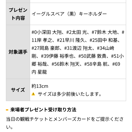
プレゼン
イーグルスベア（黒）キーホルダー
ト内容
#0小深田 大翔、#2太田 光、#7鈴木 大地、#
11岸 孝之、#21早川 隆久、#25田中 和基、
#27岡島 豪郎、#31渡辺 翔太、#34山﨑
対象選手
剛、#39伊藤 裕季也、#50武藤 敦貴、#51小
郷 裕哉、#56鈴木 翔天、#58辛島 航、#69
内 星龍
約13cm
サイズ
サイズは多少前後いたします。
来場者プレゼント受け取り方法
当日の観戦チケットとメンバーズカードをご提示くださ
い。