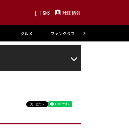
SNS
球団情報
楽天
グルメ
ファンクラブ
アカデミー