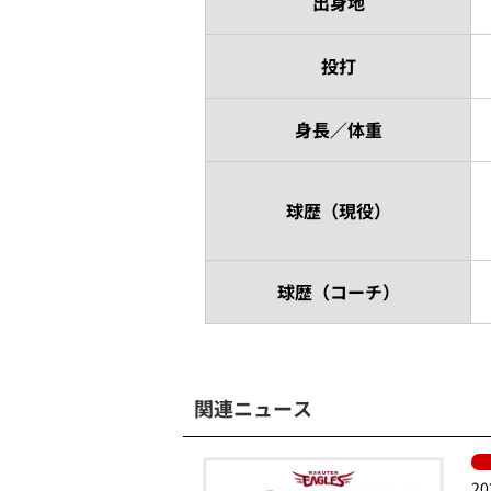
出身地
投打
身長／体重
球歴（現役）
球歴（コーチ）
関連ニュース
20