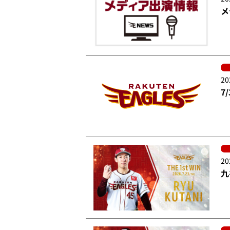
メ
20
7
20
九