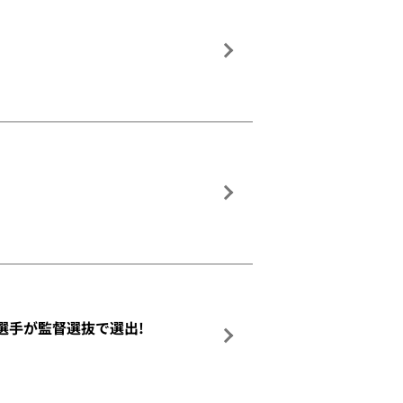
介選手が監督選抜で選出!