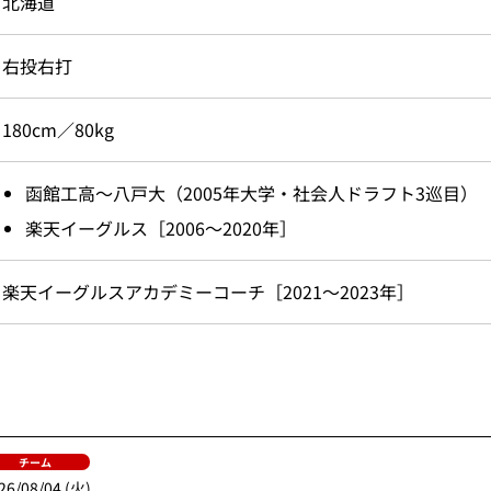
北海道
右投右打
180cm／80kg
函館工高～八戸大（2005年大学・社会人ドラフト3巡目）
楽天イーグルス［2006～2020年］
楽天イーグルスアカデミーコーチ［2021～2023年］
チーム
26/08/04 (火)