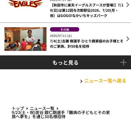
【秋田市に楽天イーグルスブースが登場!】7/1
9(日)は第12回与次郎駅伝2026、7/20(月・
祝）はGOGO!なかいちキッズパーク
その他
2026/07/11 (土)
7/4(土)古謝 樹選手 ひとり親家庭のお子様とそ
のご家族、計50名を招待
もっと見る
ニュース一覧へ戻る
トップ
ニュース一覧
9/23(土・祝)炭谷 銀仁朗選手「難病の子どもとその家
族へ夢を」を通じ30名様招待