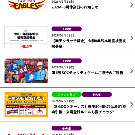
2026/07/31 (金)
2026年8月休業日のお知らせ
その他
2026/07/30 (木)
【楽天クラッチ募金】令和8年熊本地震被害支
援募金
その他
2026/07/22 (水)
第1回 SOCチャリティゲームご招待のご報告
ファンクラブ
その他
2026/07/21 (火)
【E GOOD ボーナス】来場50回記念品決定!特
典引換・来場登録ルールも要チェック!
その他
2026/07/17 (金)