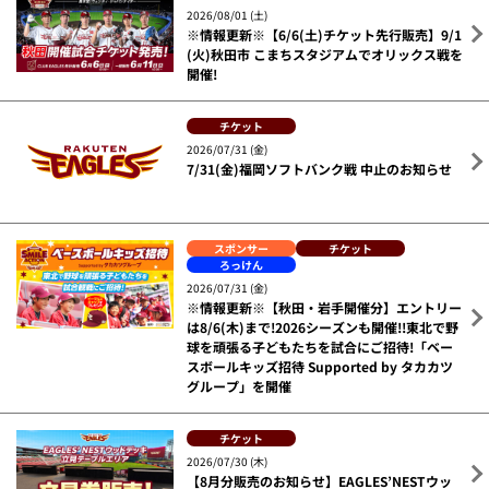
2026/08/01 (土)
※情報更新※【6/6(土)チケット先行販売】9/1
(火)秋田市 こまちスタジアムでオリックス戦を
開催!
チケット
2026/07/31 (金)
7/31(金)福岡ソフトバンク戦 中止のお知らせ
スポンサー
チケット
ろっけん
2026/07/31 (金)
※情報更新※【秋田・岩手開催分】エントリー
は8/6(木)まで!2026シーズンも開催!!東北で野
球を頑張る子どもたちを試合にご招待!「ベー
スボールキッズ招待 Supported by タカカツ
グループ」を開催
チケット
2026/07/30 (木)
【8月分販売のお知らせ】EAGLES’NESTウッ