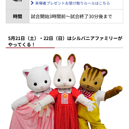
お受け取りいただく対象のご本人様にお
受け取りいただく必要がございます。ご
家族や代理の方が受け取ることはできま
せん。
外野ライトビジター指定席、スマイルグ
リコパーク入園券は対象外です。
スタジアム正面広場
場所
来場者プレゼントお受け取りルールはこちら
時間
試合開始3時間前～試合終了30分後まで
5月21日（土）・22日（日）はシルバニアファミリーが
やってくる！