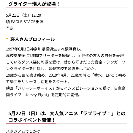
試合開始3時間前から試合開始まで
時間
配布予定数量に達し次第終了となりま
す。
イーグルスキッズキャップを着用している
お子様
対象
参加券1枚で、ご同伴者様もご参加いた
だけます。
正面広場 47'（フォーティーセブン）イーグ
ルスキッズステーション
場所
プレゼント場所は変更になる場合がござ
います。
注意事項
サンダルやヒールでのご入場はできません。