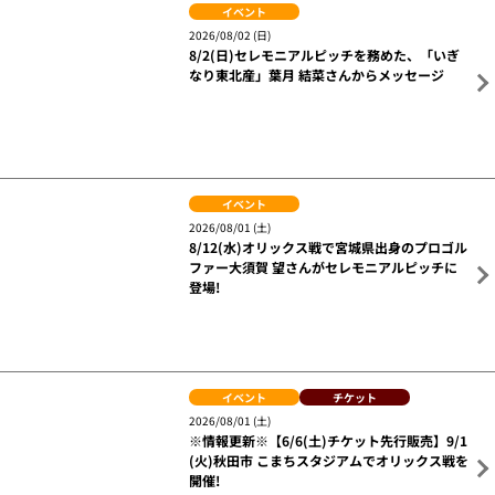
瑛人さんプロフィール
1997年6月3日神奈川県横浜生まれ横浜育ち。
高校卒業後に1年間フリーターを経験し、同世代の友人の自分を表現
しているダンス姿に刺激を受け、昔から好きだった音楽・シンガーソ
ングライターを目指し、音楽学校で勉強をはじめた。
19歳から曲を書き始め、2019年4月、21歳の時に「香水」EPにて初め
て楽曲をリリースし活動をスタート。
映画「ジャージーボーイス」からインスピレーションを受け、自主企
画ライブ「Jersey Eight」を定期的に開催。
5月22日（日）は、大人気アニメ「ラブライブ！」との
コラボイベント開催！
スタジアムでしかゲ
ットできない限定コ
ラボグッズの販売や人気キャストの登場で楽天生命パーク宮城を盛り
上げます！