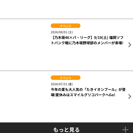
詳細はこちら
関連ニュース
イベント
2026/08/03 (月)
※情報更新※【パ・リーグ6球団コラボグッズ
発売記念!】8/13(木)オリックス戦に「おおき
なパンどろぼう」がやってくる!
イベント
2026/08/02 (日)
8/2(日)セレモニアルピッチを務めた、「いぎ
なり東北産」葉月 結菜さんからメッセージ