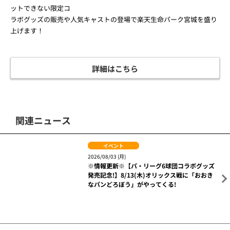
飲食物は場内にお持ち込みできません。
フェンスへの体当たりやよじ登る行為、芝をむしる、傷める行為、
土を持ち帰ることは絶対におやめください。
天然芝エリアは立ち入り禁止となります。
グラウンド内を走り回る、座る、寝転がる行為は禁止とさせていた
だきます。
必ずマスクを着用してのご参加をお願いいたします。
フィールドへのご入場時にお持ちいただく場合がございます。ご理
解とご協力をお願いいたします。
イベント参加には必ずフィールドウォーク参加券が必要となりま
す。紛失した際は再発行できませんのでご了承ください。
スタッフの指示に従っていただきますようお願いいたします。
5月21日（土）HIT SONG香水でおなじみシンガーソン
グライター瑛人が登場！
5月21日（土）12:20
頃 EAGLE STAGE出演
予定