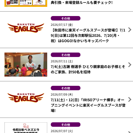
典引換・来場登録ルールも要チェック!
その他
2026/07/17 (金)
【秋田市に楽天イーグルスブースが登場!】7/1
9(日)は第12回与次郎駅伝2026、7/20(月・
祝）はGOGO!なかいちキッズパーク
その他
2026/07/11 (土)
7/4(土)古謝 樹選手 ひとり親家庭のお子様とそ
のご家族、計50名を招待
その他
2026/07/09 (木)
7/11(土)・12(日)「IRISOアリーナ横手」オー
プニングイベントに楽天イーグルスブースが登
場!
その他
2026/07/07 (火)