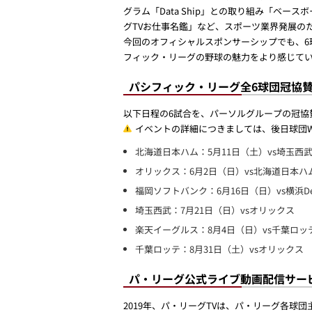
グラム「Data Ship」との取り組み「ベースボ
グTVお仕事名鑑」など、スポーツ業界発展の
今回のオフィシャルスポンサーシップでも、6
フィック・リーグの野球の魅力をより感じて
パシフィック・リーグ全6球団冠協
以下日程の6試合を、パーソルグループの冠協
イベントの詳細につきましては、後日球団W
北海道日本ハム：5月11日（土）vs埼玉西
オリックス：6月2日（日）vs北海道日本ハ
福岡ソフトバンク：6月16日（日）vs横浜De
埼玉西武：7月21日（日）vsオリックス
楽天イーグルス：8月4日（日）vs千葉ロッ
千葉ロッテ：8月31日（土）vsオリックス
パ・リーグ公式ライブ動画配信サービ
2019年、パ・リーグTVは、パ・リーグ各