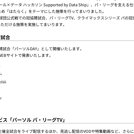
ール×データ ハッカソン Supported by Data Ship」、パ・リーグを
ため「はたらく」をテーマにした施策を行ってまいりました。
球団公式戦での冠協賛試合、パ・リーグTV、クライマックスシリーズ パの
いただける施策を実施してまいります。
賛試合
賛試合「パーソルDAY」として開催いたします。
EBサイトで発表いたします。
武
ム
NA
テ
ス「パーソル パ・リーグTV」
球団主催全試合をライブ配信するほか、見逃し配信のVODや特集動画など、さら